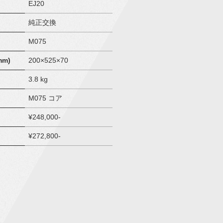
EJ20
純正交換
M075
m)
200×525×70
3.8 kg
M075 コア
¥248,000-
¥272,800-