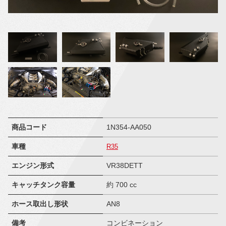
商品コード
1N354-AA050
車種
R35
エンジン形式
VR38DETT
キャッチタンク容量
約 700 cc
ホース取出し形状
AN8
備考
コンビネーション