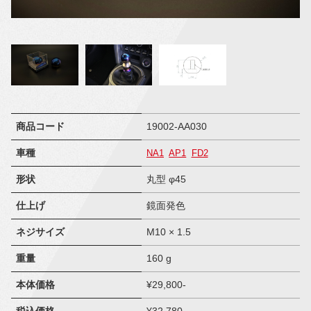
商品コード
19002-AA030
車種
NA1
AP1
FD2
形状
丸型 φ45
仕上げ
鏡面発色
ネジサイズ
M10 × 1.5
重量
160 g
本体価格
¥29,800-