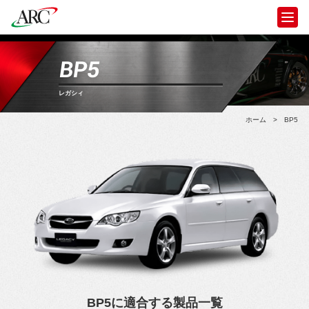
BP5
レガシィ
ホーム
>
BP5
BP5に適合する製品一覧