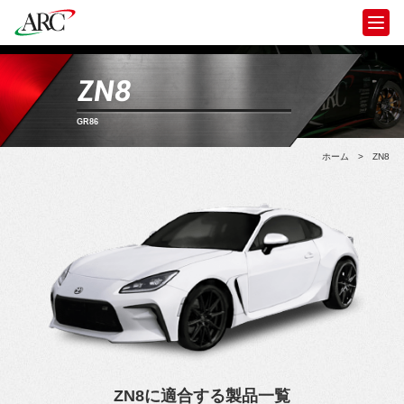
ZN8
GR86
ホーム
>
ZN8
ZN8に適合する製品一覧