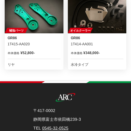
補強パーツ
オイルクーラー
GR86
GR86
1T415-AA020
1T414-AA001
¥52,800-
¥348,000-
本体価格
本体価格
リヤ
水冷タイプ
〒417-0002
静岡県富士市依田橋239-3
TEL
0545-32-0525