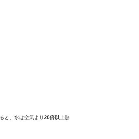
すると、水は空気より
20倍以上
熱