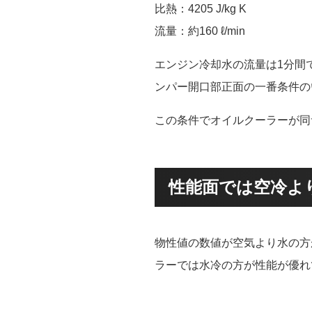
比熱：4205 J/kg K
流量：約160 ℓ/min
エンジン冷却水の流量は1分間
ンパー開口部正面の一番条件の
この条件でオイルクーラーが同
性能面では空冷よ
物性値の数値が空気より水の方
ラーでは水冷の方が性能が優れ