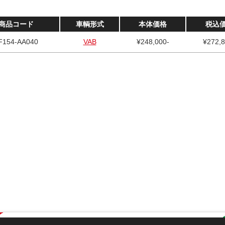
商品コード
車輌形式
本体価格
税込
F154-AA040
VAB
¥248,000-
¥272,8