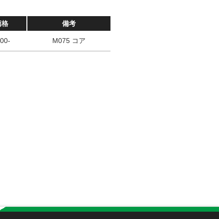
価格
備考
00-
M075 コア