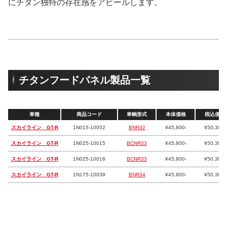
にチタン独特の存在感をアピールします。
チタンフードパネル製品一覧
車種
商品コード
車輌形式
本体価格
税込価格
スカイライン GT-R
1N015-10052
BNR32
¥45,800-
¥50,380-
スカイライン GT-R
1N025-10015
BCNR33
¥45,800-
¥50,380-
スカイライン GT-R
1N025-10016
BCNR33
¥45,800-
¥50,380-
スカイライン GT-R
1N175-10039
BNR34
¥45,800-
¥50,380-